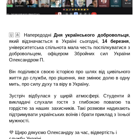
🇺🇦 Напередодні
Дня українського добровольця
,
який відзначається в Україні сьогодні,
14 березня
,
університетська спільнота мала честь поспілкуватися з
добровольцем, офіцером Збройних сил України
Олександром П.
Він поділився своєю історією про шлях від цивільного
життя до служби, про рішення, яке змінює долю в одну
мить, про силу духу та віру в Україну.
Зустріч відбулася у щирій атмосфері. Студенти й
викладачі слухали гостя з глибокою повагою та
гордістю за наших захисників. Такі розмови надихають
підтримувати українських воїнів і брати приклад з їхньої
мужності.
💜 Щиро дякуємо Олександру за час, відвертість і
службу Україні.