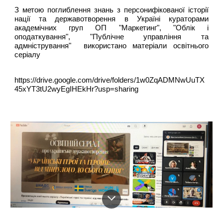
З метою поглиблення знань з персонифікованої історії
нації та державотворення в Україні кураторами
академічних груп ОП "Маркетинг", "Облік і
оподаткування", "Публічне управління та
адмністрування" використано матеріали освітнього
серіалу
https://drive.google.com/drive/folders/1w0ZqADMNwUuTX
45xYT3tU2wyEgIHEkHr?usp=sharing