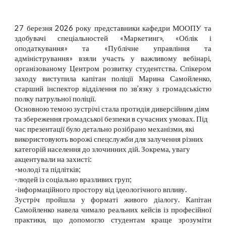
27 березня 2026 року представники кафедри МООПУ та
здобувачі спеціальностей «Маркетинг», «Облік і
оподаткування» та «Публічне управління та
адміністрування» взяли участь у важливому вебінарі,
організованому Центром розвитку студентства. Спікером
заходу виступила капітан поліції Марина Самойленко,
старший інспектор відділення по зв’язку з громадськістю
полку патрульної поліції.
Основною темою зустрічі стала протидія диверсійним діям
та збереження громадської безпеки в сучасних умовах. Під
час презентації було детально розібрано механізми, які
використовують ворожі спецслужби для залучення різних
категорій населення до злочинних дій. Зокрема, увагу
акцентували на захисті:
-​молоді та підлітків;
-​людей із соціально вразливих груп;
-​інформаційного простору від ідеологічного впливу.
Зустріч пройшла у форматі живого діалогу. Капітан
Самойленко навела чимало реальних кейсів із професійної
практики, що допомогло студентам краще зрозуміти