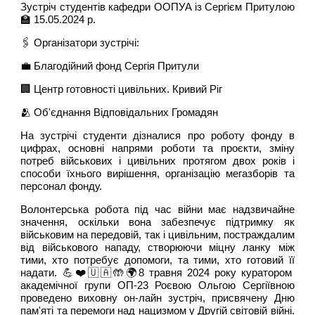
Зустріч студентів кафедри ООПУА із Сергієм Притулою
🏫 15.05.2024 р.
🖇️ Організатори зустрічі:
💼 Благодійний фонд Сергія Притули
🏢 Центр готовності цивільних. Кривий Ріг
🫂 Об'єднання Відповідальних Громадян
На зустрічі студенти дізналися про роботу фонду в
цифрах, основні напрями роботи та проєкти, зміну
потреб військових і цивільних протягом двох років і
способи їхнього вирішення, організацію мегазборів та
персонал фонду.
Волонтерська робота під час війни має надзвичайне
значення, оскільки вона забезпечує підтримку як
військовим на передовій, так і цивільним, постраждалим
від військового нападу, створюючи міцну ланку між
тими, хто потребує допомоги, та тими, хто готовий її
надати. 💪❤️🇺🇦🤲🌍8 травня 2024 року куратором
академічної групи ОП-23 Роєвою Ольгою Сергіївною
проведено виховну он-лайн зустріч, присвячену Дню
пам'яті та перемоги над нацизмом у Другій світовій війні.