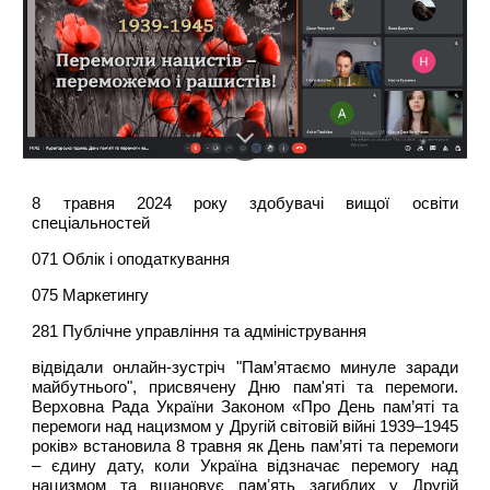
8 травня 2024 року здобувачі вищої освіти
спеціальностей
071 Облік і оподаткування
075 Маркетингу
281 Публічне управління та адміністрування
відвідали онлайн-зустріч "Пам’ятаємо минуле заради
майбутнього", присвячену Дню пам'яті та перемоги.
Верховна Рада України Законом «Про День пам’яті та
перемоги над нацизмом у Другій світовій війні 1939–1945
років» встановила 8 травня як День пам’яті та перемоги
– єдину дату, коли Україна відзначає перемогу над
нацизмом та вшановує памʼять загиблих у Другій