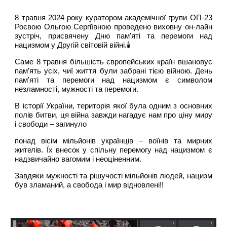
8 травня 2024 року куратором академічної групи ОП-23
Роєвою Ольгою Сергіївною проведено виховну он-лайн
зустріч, присвячену Дню пам'яті та перемоги над
нацизмом у Другій світовій війні.🕯️
Саме 8 травня більшість європейських країн вшановує
пам’ять усіх, чиї життя були забрані тією війною. День
пам'яті та перемоги над нацизмом є символом
незламності, мужності та перемоги.
В історії України, територія якої була одним з основних
полів битви, ця війна завжди нагадує нам про ціну миру
і свободи – загинуло
понад вісім мільйонів українців – воїнів та мирних
жителів. Їх внесок у спільну перемогу над нацизмом є
надзвичайно вагомим і неоціненним.
Завдяки мужності та рішучості мільйонів людей, нацизм
був зламаний, а свобода і мир відновлені!!