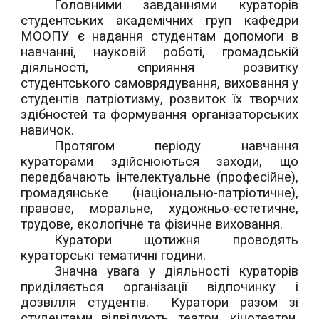
Головними завданнями кураторів
студентських академічних груп кафедри
МООПУ є надання студентам допомоги в
навчанні, науковій роботі, громадській
діяльності, сприяння розвитку
студентського самоврядування, виховання у
студентів патріотизму, розвиток їх творчих
здібностей та формування організаторських
навичок.
Протягом періоду навчання
кураторами здійснюються заходи, що
передбачають інтелектуальне (професійне),
громадянське (національно-патріотичне),
правове, моральне, художньо-естетичне,
трудове, екологічне та фізичне виховання.
Куратори щотижня проводять
кураторські тематичні години.
Значна увага у діяльності кураторів
приділяється організації відпочинку і
дозвілля студентів. Куратори разом зі
студентами відвідують театри, кінотеатри,