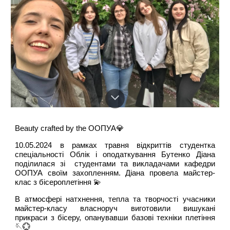
Beauty crafted by the ООПУА💎
10.05.2024 в рамках травня відкриттів студентка
спеціальності Облік і оподаткування Бутенко Діана
поділилася зі студентами та викладачами кафедри
ООПУА своїм захопленням. Діана провела майстер-
клас з бісероплетіння 💫
В атмосфері натхнення, тепла та творчості учасники
майстер-класу власноруч виготовили вишукані
прикраси з бісеру, опанувавши базові техніки плетіння
🪡💮