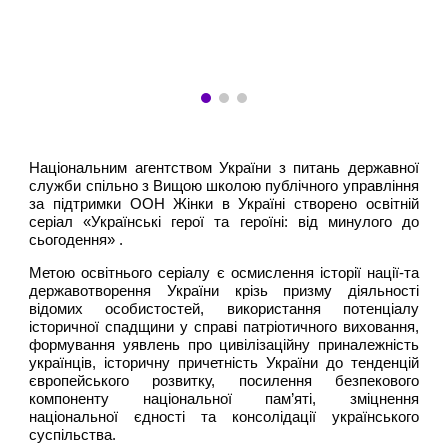
Національним агентством України з питань державної
служби спільно з Вищою школою публічного управління
за підтримки ООН Жінки в Україні створено освітній
серіал «Українські герої та героїні: від минулого до
сьогодення» .
Метою освітнього серіалу є осмислення історії нації-та
державотворення України крізь призму діяльності
відомих особистостей, використання потенціалу
історичної спадщини у справі патріотичного виховання,
формування уявлень про цивілізаційну приналежність
українців, історичну причетність України до тенденцій
європейського розвитку, посилення безпекового
компоненту національної пам’яті, зміцнення
національної єдності та консолідації українського
суспільства.