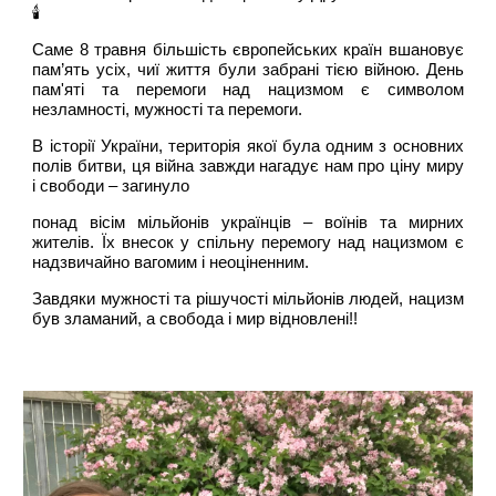
🕯️
Саме 8 травня більшість європейських країн вшановує
пам’ять усіх, чиї життя були забрані тією війною. День
пам'яті та перемоги над нацизмом є символом
незламності, мужності та перемоги.
В історії України, територія якої була одним з основних
полів битви, ця війна завжди нагадує нам про ціну миру
і свободи – загинуло
понад вісім мільйонів українців – воїнів та мирних
жителів. Їх внесок у спільну перемогу над нацизмом є
надзвичайно вагомим і неоціненним.
Завдяки мужності та рішучості мільйонів людей, нацизм
був зламаний, а свобода і мир відновлені!!