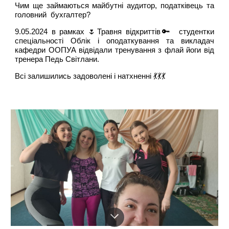
Чим ще займаються майбутні аудитор, податківець та
головний бухгалтер?
9.05.2024 в рамках 🌷Травня відкриттів🔑 студентки
спеціальності Облік і оподаткування та викладач
кафедри ООПУА відвідали тренування з флай йоги від
тренера Педь Світлани.
Всі залишились задоволені і натхненні 💃💃💃